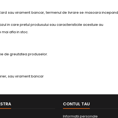
Card sau virament bancar, termenul de livrare se masoara incepand c
zul in care pretul produsului sau caracteristicile acestuie au
 mai afla in stoc.
ție de greutatea produselor.
urier, sau virament bancar
ASTRA
CONTUL TAU
Informatii personale