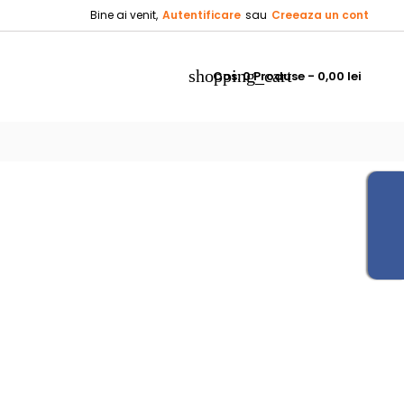
Bine ai venit,
Autentificare
sau
Creeaza un cont
×
×
×
×
shopping_cart
Cos:
0
Produse - 0,00 lei
_outline
ist
)
)
)