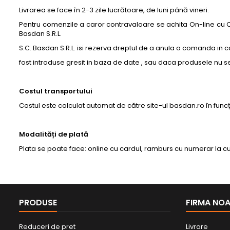
Livrarea se face în 2-3 zile lucrătoare, de luni până vineri.
Pentru comenzile a caror contravaloare se achita On-line cu 
Basdan S.R.L.
S.C. Basdan S.R.L. isi rezerva dreptul de a anula o comanda in ca
fost introduse gresit in baza de date , sau daca produsele nu se
Costul transportului
Costul este calculat automat de către site-ul basdan.ro în func
Modalități de plată
Plata se poate face: online cu cardul, ramburs cu numerar la c
PRODUSE
FIRMA NO
Reduceri de pret
Livrare