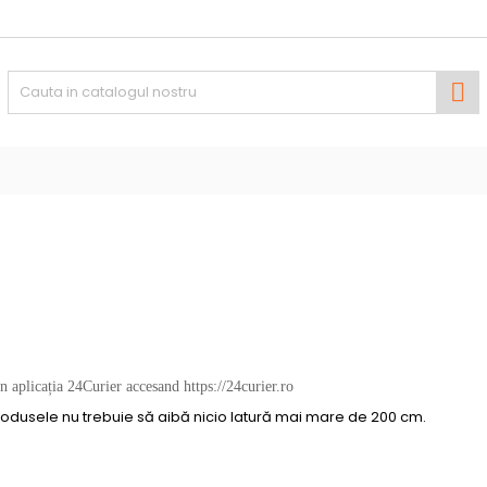
y wishlists
(modalTitle))
(title))
utentificare

confirmMessage))
nevoie sa fii autentificat pentru a salva produsele in lista de
abel))
inte.
add_circle
Create new l
((cancelText))
((modalDeleteText)
((cancelText))
((loginText)
((cancelText))
((createText)
în
aplicația
24Curier accesand
https://24curier.ro
odusele nu trebuie să aibă nicio latură mai mare de 200 cm.