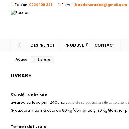
Telefon:
0730 109 331
E-mail:
basdanoradea@gmail.com
M
(
(
A
((
Ai 
((l
dor
DESPRE NOI
PRODUSE
CONTACT
Acasa
Livrare
LIVRARE
Condiții de livrare
Livrarea se face prin 24Curier,
coletele
se
pot
urmări
de
către
client
Greutatea maximă este de 90 kg/comandă și 30 kg/item, iar pr
Termen de livrare