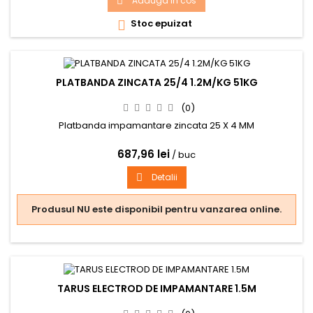
Adauga in cos

Stoc epuizat

PLATBANDA ZINCATA 25/4 1.2M/KG 51KG
(0)
Platbanda impamantare zincata 25 X 4 MM
687,96 lei
/ buc
Detalii

Produsul NU este disponibil pentru vanzarea online.
TARUS ELECTROD DE IMPAMANTARE 1.5M