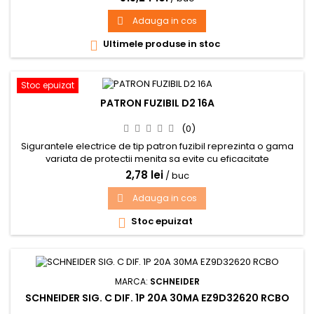
Adauga in cos

Ultimele produse in stoc

Stoc epuizat
PATRON FUZIBIL D2 16A
(0)
Sigurantele electrice de tip patron fuzibil reprezinta o gama
variata de protectii menita sa evite cu eficacitate
producerea unui scurtcircuit in cadrul unei instalatii electrice.
2,78 lei
/ buc
Tensiunea de alimentare de 500V cu un curent nominal de
16A.
Adauga in cos

Stoc epuizat

MARCA:
SCHNEIDER
SCHNEIDER SIG. C DIF. 1P 20A 30MA EZ9D32620 RCBO