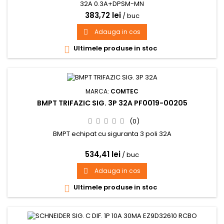
32A 0.3A+DPSM-MN
383,72 lei
/ buc
Adauga in cos

Ultimele produse in stoc

MARCA:
COMTEC
BMPT TRIFAZIC SIG. 3P 32A PF0019-00205
(0)
BMPT echipat cu siguranta 3 poli 32A
534,41 lei
/ buc
Adauga in cos

Ultimele produse in stoc
