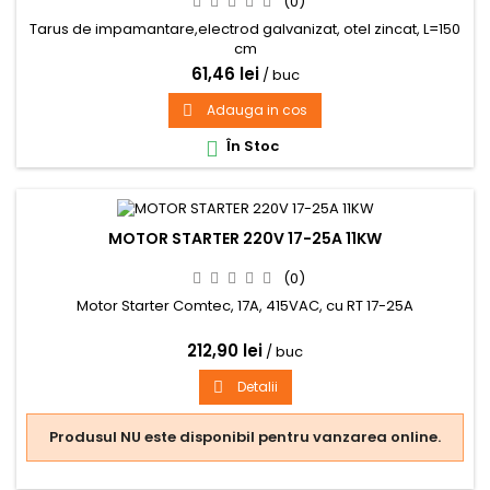
(0)
Tarus de impamantare,electrod galvanizat, otel zincat, L=150
cm
61,46 lei
/ buc
Adauga in cos

În Stoc

MOTOR STARTER 220V 17-25A 11KW
(0)
Motor Starter Comtec, 17A, 415VAC, cu RT 17-25A
212,90 lei
/ buc
Detalii

Produsul NU este disponibil pentru vanzarea online.