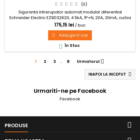
(0)
Siguranta intrerupator automat modular diferential
Schneider Electric EZ9D32620, 4.5kA, 1P+N, 20A, 30mA, curba
C
175,15 lei
/ buc
Adauga in cos

În Stoc

1
2
3
…
8
Urmatorul

INAPOI LA INCEPUT

Urmariti-ne pe Facebook
Facebook

PRODUSE