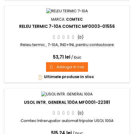
MARCA:
COMTEC
RELEU TERMIC 7-10A COMTEC MF0003-01556
(0)
Releu termic , 7-10A, 1ND+1NI, pentru contactoare
53,71 lei
/ buc
Adauga in cos

Ultimele produse in stoc

USOL INTR. GENERAL 100A MF0001-22381
(0)
Comtec Intrerupator automat tripolar USOL 100A
515,24 lei
/ buc