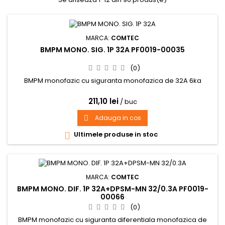
MARCA:
COMTEC
BMPM MONO. SIG. 1P 32A PF0019-00035
(0)
BMPM monofazic cu siguranta monofazica de 32A 6ka
211,10 lei
/ buc
Adauga in cos

Ultimele produse in stoc

MARCA:
COMTEC
BMPM MONO. DIF. 1P 32A+DPSM-MN 32/0.3A PF0019-
00066
(0)
BMPM monofazic cu siguranta diferentiala monofazica de