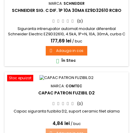
MARCA:
SCHNEIDER
SCHNEIDER SIG. C DIF. 1P 10A 30MA EZ9D32610 RCBO
(0)
Siguranta intrerupator automat modular diferential
Schneider Electric EZ9D32610, 4.5kA, 1P+N, 10A, 30mA, curba C
177,69 lei
/ buc
Adauga in cos

În Stoc

Stoc epuizat
MARCA:
COMTEC
CAPAC PATRON FUZIBIL D2
(0)
Capac siguranta fuzibila D2, suport ceramic filet alama
4,84 lei
/ buc