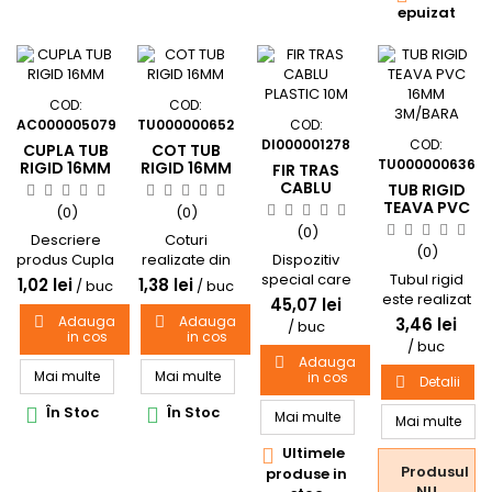
epuizat
COD:
COD:
AC000005079
TU000000652
COD:
DI000001278
COD:
CUPLA TUB
COT TUB
TU000000636
RIGID 16MM
RIGID 16MM
FIR TRAS
CABLU
TUB RIGID
PLASTIC
TEAVA PVC
(0)
(0)
10M
16MM
(0)
Descriere
Coturi
3M/BARA
(0)
produs Cupla
realizate din
Dispozitiv
imbinare tub
PVC rigid
special care
Tubul rigid
1,02 lei
1,38 lei
/ buc
/ buc
rigid
pentru
ajuta la
este realizat
45,07 lei
Ø=16mm
conectarea
introducerea
din PVC, are
Adauga
Adauga


3,46 lei
/ buc
in cos
in cos
Culoare: gri
tubulaturilor
cablurilor
diametrul
/ buc
Diametru
in trasee
electrice prin
exterior de 16
Adauga

Mai multe
Mai multe
(mm): 16
electrice cu
tubul flexibil,
in cos
mm si
Detalii

diamtru de 16
rigid, etc.
lungimea de
În Stoc
În Stoc


mm
Mai multe
3 m.Se
Mai multe
utilizeaza in
Ultimele

instalatiile
Produsul
produse in
electrice,
NU