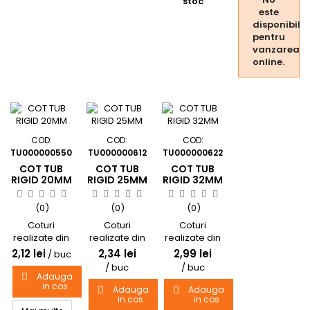
stoc
pentru
este
protectia
disponibil
mecanica si
pentru
ghidajul
vanzarea
cablurilor si
online.
conductorilor
electrici.
COD:
COD:
COD:
TU000000550
TU000000612
TU000000622
COT TUB
COT TUB
COT TUB
RIGID 20MM
RIGID 25MM
RIGID 32MM
(0)
(0)
(0)
Coturi
Coturi
Coturi
realizate din
realizate din
realizate din
PVC rigid
PVC rigid
PVC rigid
2,12 lei
2,34 lei
2,99 lei
/ buc
pentru
pentru
pentru
/ buc
/ buc
conectarea
conectarea
conectarea
Adauga

in cos
tubulaturilor
tubulaturilor
tubulaturilor
Adauga
Adauga


in trasee
in trasee
in cos
in trasee
in cos