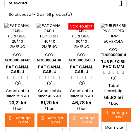

Relevanta
Se afiseaza 1-12 din 58 produs(e)
Stoc epuizat
COD:
COD:
COD:
COD:
TU000000614
AC000004409
AC000004061
AC000005033
TUB FLEXIBIL
PVC 13MM
PAT CANAL
PAT CANAL
PAT CANAL
50M/ROLA
CABLU
CABLU
CABLU
HALOGEN
PERFORAT
PERFORAT
PERFORAT
(0)
FREE
25/40
40/40
60/40
(0)
(0)
(0)
2M/BUC
2M/BUC
2M/BUC
Tubul
Canal cablu
Canal cablu
Canal cablu
flexibil, tip
slitat 25 x 40
slitat 40 x 40
slitat 60 x 40
copex, este fabr
65,82 lei
mm, 2 m, gri
mm, 2 m, gri
mm, 2 m, gri
din PVC.
23,21 lei
61,20 lei
46,78 lei
/ buc
Acesta se
/ buc
/ buc
/ buc
utilizeaza
Adauga

pentru
in cos
Adauga
Adauga
Adauga



in cos
in cos
in cos
instalatiile
Mai multe
fixe din