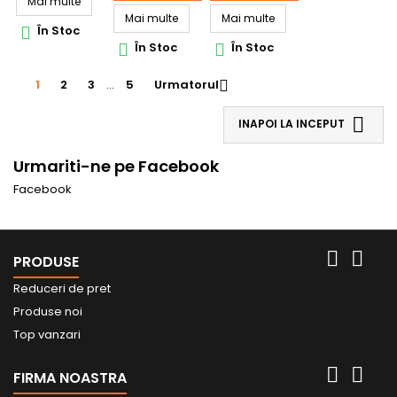
Mai multe
electrice cu
electrice cu
electrice cu
diamtru
Mai multe
diamtru
Mai multe
diamtru
În Stoc

de 20 mm
de 25 mm
de 32 mm
În Stoc
În Stoc


1
2
3
…
5
Urmatorul


INAPOI LA INCEPUT
Urmariti-ne pe Facebook
Facebook


PRODUSE
Reduceri de pret
Produse noi
Top vanzari


FIRMA NOASTRA