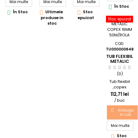
Mai multe
Mai multe
Mai multe
interiorul
În Stoc

constructiilor,
În Stoc
Ultimele
Stoc



protejand
produse in
epuizat
astfel
Stoc epuizat
stoc
cablurile si
conductorii
electrici.
Prezinta
COD:
o rezistenta
TU000000648
la comprimare
TUB FLEXIBIL
de 320 N.
METALIC
Produsul este
COPEX
de culoare
16MM
(0)
neagra si se
50M/ROLA
comercializeaz
Tub flexibil
sub forma de
,copex
rola . Are
metalic
112,71 lei
o lungime de
spiralat, D 16
/ buc
50 m si
mm, 320N,
un diametru
rola 50 m
Adauga

exterior de 13
in cos
mm.
Mai multe
Stoc
