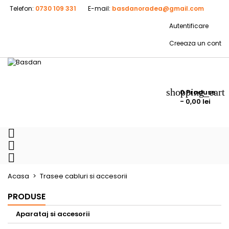
Telefon:
0730 109 331
E-mail:
basdanoradea@gmail.com
Autentificare
Creeaza un cont
shopping_cart
0
Produse
- 0,00 lei



Acasa
Trasee cabluri si accesorii
PRODUSE
Aparataj si accesorii