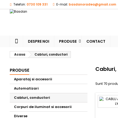
Telefon:
0730 109 331
E-mail:
basdanoradea@gmail.com
M
(
(
A
((
Ai 
((l
dor
DESPRE NOI
PRODUSE
CONTACT
Acasa
Cabluri, conductori
Cabluri,
PRODUSE
Aparataj si accesorii
Sunt 70 prod
Automatizari
Cabluri, conductori
Corpuri de iluminat si accesorii
Diverse