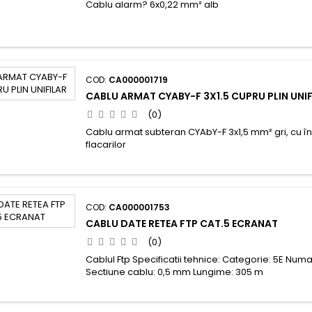
Cablu alarm? 6x0,22 mm² alb
COD:
CA000001719
CABLU ARMAT CYABY-F 3X1.5 CUPRU PLIN UNIF
(0)
Cablu armat subteran CYAbY-F 3x1,5 mm² gri, cu î
flacarilor
COD:
CA000001753
CABLU DATE RETEA FTP CAT.5 ECRANAT
(0)
Cablul Ftp Specificatii tehnice: Categorie: 5E Numar
Sectiune cablu: 0,5 mm Lungime: 305 m