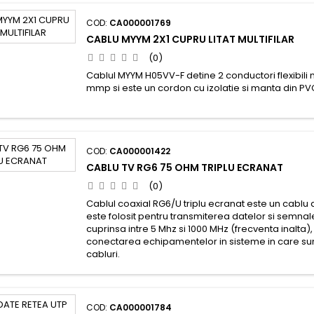
COD:
CA000001769
CABLU MYYM 2X1 CUPRU LITAT MULTIFILAR
(0)
Cablul MYYM H05VV-F detine 2 conductori flexibili mu
mmp si este un cordon cu izolatie si manta din P
COD:
CA000001422
CABLU TV RG6 75 OHM TRIPLU ECRANAT
(0)
Cablul coaxial RG6/U triplu ecranat este un cablu 
este folosit pentru transmiterea datelor si semna
cuprinsa intre 5 Mhz si 1000 MHz (frecventa inalta)
conectarea echipamentelor in sisteme in care sun
cabluri.
COD:
CA000001784