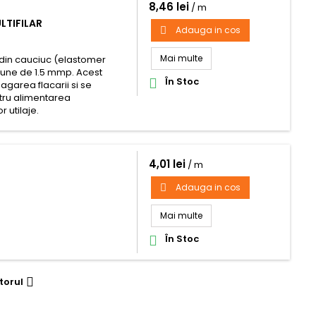
8,46 lei
/ m
LTIFILAR
Adauga in cos

Mai multe
e din cauciuc (elastomer
tiune de 1.5 mmp. Acest
În Stoc

pagarea flacarii si se
entru alimentarea
r utilaje.
4,01 lei
/ m
Adauga in cos

Mai multe
În Stoc

torul
