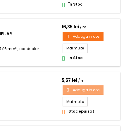
În Stoc

16,35 lei
/ m
IFILAR
Adauga in cos

Mai multe
4x16 mm² , conductor
În Stoc

5,57 lei
/ m
Adauga in cos

Mai multe
Stoc epuizat
