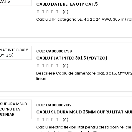
CABLU DATE RETEA UTP CAT.5
(0)
Cablu UTP, categoria 5E, 4 x 2 x 24 AWG, 305 m/ ro
COD:
CA000001799
CABLU PLAT INTEC 3X1.5 (YDYTZO)
(0)
Descriere Cablu de alimentare plat, 3 x 1.5, MYYUP2
liniari
COD:
CA000002132
CABLU SUDURA MSUD 25MM CUPRU LITAT MUL
(0)
Cablu electric flexibil, litat pentru clesti pornire, c