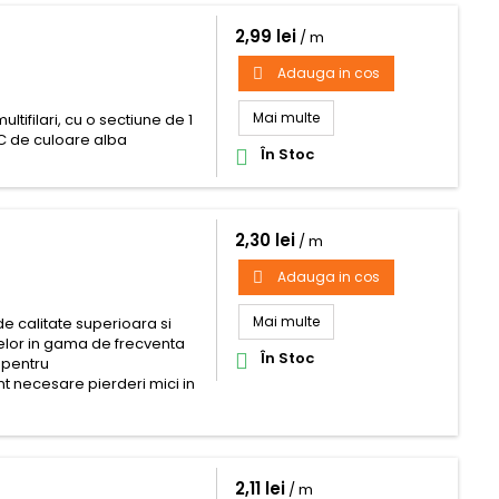
2,99 lei
/ m
Adauga in cos

Mai multe
ltifilari, cu o sectiune de 1
VC de culoare alba
În Stoc

2,30 lei
/ m
Adauga in cos

Mai multe
de calitate superioara si
lelor in gama de frecventa
În Stoc

, pentru
t necesare pierderi mici in
2,11 lei
/ m