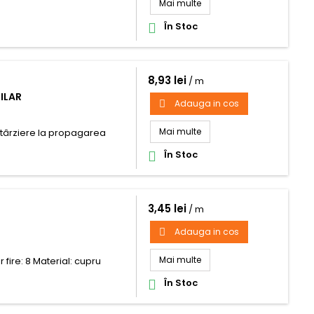
Mai multe
În Stoc

8,93 lei
/ m
ILAR
Adauga in cos

Mai multe
ntârziere la propagarea
În Stoc

3,45 lei
/ m
Adauga in cos

Mai multe
 fire: 8 Material: cupru
În Stoc
