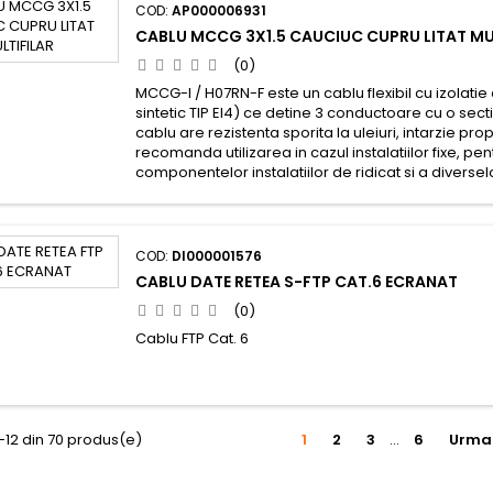
COD:
AP000006931
CABLU MCCG 3X1.5 CAUCIUC CUPRU LITAT MU
(0)
MCCG-I / H07RN-F este un cablu flexibil cu izolati
sintetic TIP EI4) ce detine 3 conductoare cu o sec
cablu are rezistenta sporita la uleiuri, intarzie pro
recomanda utilizarea in cazul instalatiilor fixe, p
componentelor instalatiilor de ridicat si a diverselo
COD:
DI000001576
CABLU DATE RETEA S-FTP CAT.6 ECRANAT
(0)
Cablu FTP Cat. 6
-12 din 70 produs(e)
1
2
3
…
6
Urma