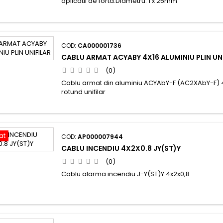
aplicatii de forta.Diametru: 1 x 25mm
COD:
CA000001736
CABLU ARMAT ACYABY 4X16 ALUMINIU PLIN UN
(0)
Cablu armat din aluminiu ACYAbY-F (AC2XAbY-F) 
rotund unifilar
at
COD:
AP000007944
CABLU INCENDIU 4X2X0.8 JY(ST)Y
(0)
Cablu alarma incendiu J-Y(ST)Y 4x2x0,8