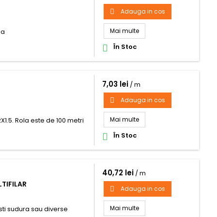
Adauga in cos

Mai multe
la
În Stoc

7,03 lei
/ m
Adauga in cos

Mai multe
X1.5. Rola este de 100 metri
În Stoc

40,72 lei
/ m
TIFILAR
Adauga in cos

Mai multe
lesti sudura sau diverse