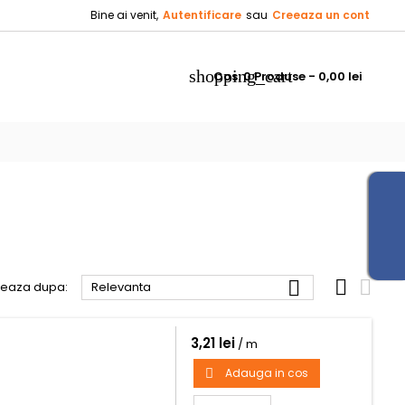
Bine ai venit,
Autentificare
sau
Creeaza un cont
×
×
×
×
shopping_cart
Cos:
0
Produse - 0,00 lei
_outline
ist
)
)
)



teaza dupa:
Relevanta
3,21 lei
/ m
Adauga in cos
