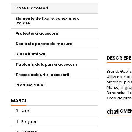
Doze si accesorii
Elemente de fixare, conexiune si
izolare
Protectie si accesorii
Scule si aparate de masura
Surse iluminat
DESCRIERE
Tablouri, dulapuri si accesorii
Brand: Gewis
Trasee cabluri si accesorii
Utilizare: rea
Material: plas
Produsele lunii
Montaj: ingr
Dimensiuni Lx
Grad de prote
MARCI
COMENT
Atra
Braytron