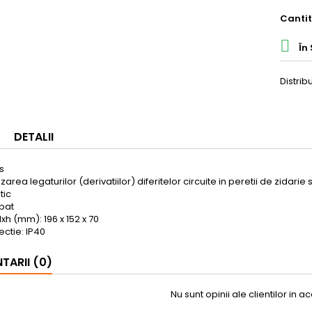
Canti

În 
Distrib
DETALII
s
lizarea legaturilor (derivatiilor) diferitelor circuite in peretii de zidari
tic
opat
lxh (mm): 196 x 152 x 70
ctie: IP40
ARII (0)
Nu sunt opinii ale clientilor in