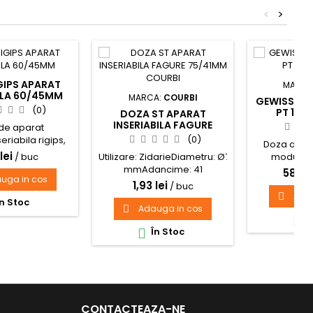
<
>
GIPS APARAT
MARCA
ILA 60/45MM
MARCA:
COURBI
GEWISS DO
(0)
PT 16P
DOZA ST APARAT
INSERIABILA FAGURE
de aparat
75/41MM COURBI
(0)
eriabila rigips,
Doza apli
x45 mm
lei
/ buc
Utilizare: ZidarieDiametru: Ø75
module I
mmAdancime: 41
System
58,05 
uga in cos
mmMaterial: PlasticPosibilitate
1,93 lei
/ buc
intercuplare: DAPentru tip
Ada

n Stoc
aparataj: ClasicNumar
Adauga in cos

Î
module: 1Culoare: Negru

În Stoc

CONTACTEAZA-NE