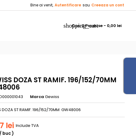
Bine ai venit,
Autentificare
sau
Creeaza un cont
×
×
×
shopping_cart
Cos:
0
Produse - 0,00 lei
_outline
ist
)
)
ISS DOZA ST RAMIF. 196/152/70MM
48006
O000001043
Marca
Gewiss
 DOZA ST RAMIF. 196/152/70MM GW48006
7 lei
Include TVA
/ buc )