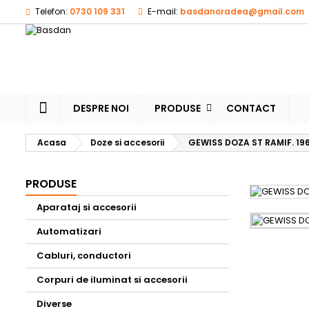
Telefon:
0730 109 331
E-mail:
basdanoradea@gmail.com
M
(
A
Ai 
((l
dor
DESPRE NOI
PRODUSE
CONTACT
Acasa
Doze si accesorii
GEWISS DOZA ST RAMIF. 1
PRODUSE
Aparataj si accesorii
Automatizari
Cabluri, conductori
Corpuri de iluminat si accesorii
Diverse