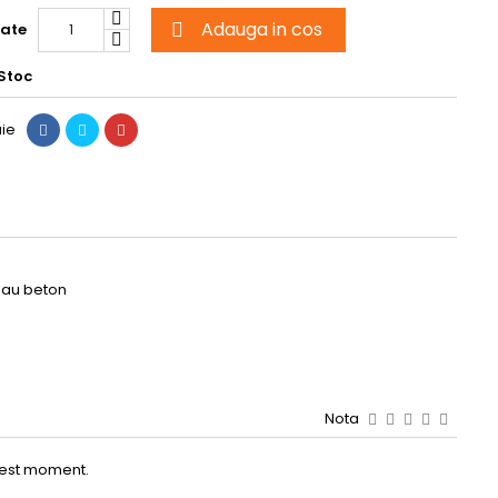
Adauga in cos
tate

Stoc
uie
e sau beton
Nota
 acest moment.