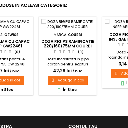
RODUSE IN ACEEASI CATEGORIE:
DOZA RI
A:
GEWISS
MARCA:
COURBI
INSERIAB
AMA CU CAPAC
DOZA RIGIPS RAMIFICATIE
4P GW22461
220/160/75MM COURBI
(0)
(0)
Doza 
rotunda,ins
tans pentru 4
Doza incastrata in gips
65
3,14 
IP55 GW 22461
carton pentru legaturi
220x160x75 Capac alb
7 lei
42,29 lei
/ buc
/ buc
Ada

Culoare galben IP30 - Non
coroziv Halogen Free
auga in cos
Adauga in cos

Î

În Stoc
În Stoc

ASTRA
CONTUL TAU