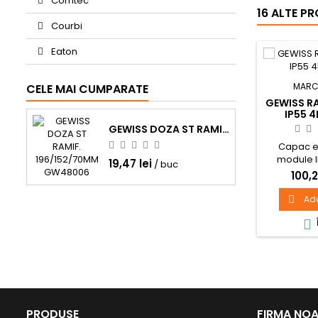
Comtec
16 ALTE P
Courbi
Eaton
MARC
CELE MAI CUMPARATE
GEWISS R
IP55 
GEWISS DOZA ST RAMIF. 196/152/70MM GW48006
Capac e
module 
19,47 lei
/ buc
100,2
Ad


PRODUSE
FIRMA NO