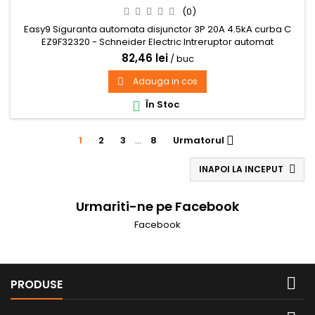
(0)
Easy9 Siguranta automata disjunctor 3P 20A 4.5kA curba C
EZ9F32320 - Schneider Electric Intreruptor automat
82,46 lei
/ buc
Adauga in cos

În Stoc

1
2
3
…
8
Urmatorul

INAPOI LA INCEPUT

Urmariti-ne pe Facebook
Facebook

PRODUSE