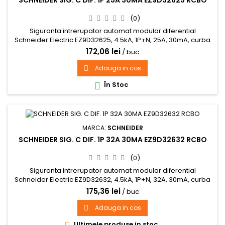
SCHNEIDER SIG. C DIF. 1P 25A 30MA EZ9D32625 RCBO
(0)
Siguranta intrerupator automat modular diferential
Schneider Electric EZ9D32625, 4.5kA, 1P+N, 25A, 30mA, curba
C
172,06 lei
/ buc
Adauga in cos

În Stoc

MARCA:
SCHNEIDER
SCHNEIDER SIG. C DIF. 1P 32A 30MA EZ9D32632 RCBO
(0)
Siguranta intrerupator automat modular diferential
Schneider Electric EZ9D32632, 4.5kA, 1P+N, 32A, 30mA, curba
C
175,36 lei
/ buc
Adauga in cos

Ultimele produse in stoc