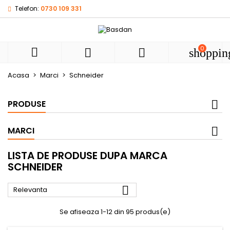
Telefon:
0730 109 331
My wishlists
((modalTitle))
((title))
Autentificare
((confirmMessage))
Ai nevoie sa fii autentificat pentru a salva produsele in list
0
((label))



shoppin
de dorinte.
add_circle
Create new l
Acasa
Marci
Schneider
((cancelText))
((modalDeleteText))
((cancelText))
((loginText))
((cancelText))
((createText))
PRODUSE
MARCI
LISTA DE PRODUSE DUPA MARCA
SCHNEIDER

Relevanta
Se afiseaza 1-12 din 95 produs(e)