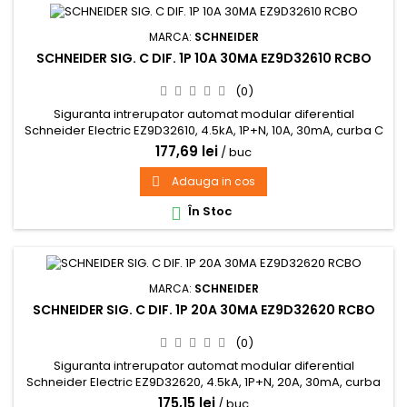
MARCA:
SCHNEIDER
SCHNEIDER SIG. C DIF. 1P 10A 30MA EZ9D32610 RCBO
(0)
Siguranta intrerupator automat modular diferential
Schneider Electric EZ9D32610, 4.5kA, 1P+N, 10A, 30mA, curba C
177,69 lei
/ buc
Adauga in cos

În Stoc

MARCA:
SCHNEIDER
SCHNEIDER SIG. C DIF. 1P 20A 30MA EZ9D32620 RCBO
(0)
Siguranta intrerupator automat modular diferential
Schneider Electric EZ9D32620, 4.5kA, 1P+N, 20A, 30mA, curba
C
175,15 lei
/ buc