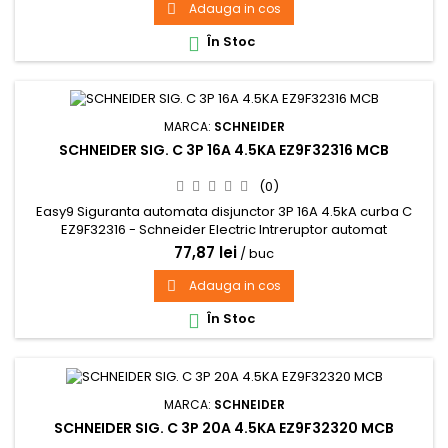
Adauga in cos

În Stoc

MARCA:
SCHNEIDER
SCHNEIDER SIG. C 3P 16A 4.5KA EZ9F32316 MCB
(0)
Easy9 Siguranta automata disjunctor 3P 16A 4.5kA curba C
EZ9F32316 - Schneider Electric Intreruptor automat
77,87 lei
/ buc
Adauga in cos

În Stoc

MARCA:
SCHNEIDER
SCHNEIDER SIG. C 3P 20A 4.5KA EZ9F32320 MCB