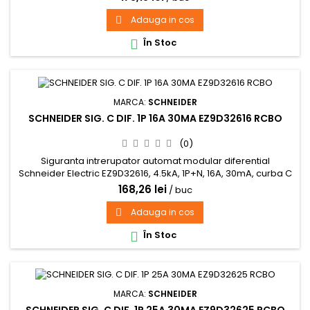
Adauga in cos

În Stoc

MARCA:
SCHNEIDER
SCHNEIDER SIG. C DIF. 1P 16A 30MA EZ9D32616 RCBO
(0)
Siguranta intrerupator automat modular diferential
Schneider Electric EZ9D32616, 4.5kA, 1P+N, 16A, 30mA, curba C
168,26 lei
/ buc
Adauga in cos

În Stoc

MARCA:
SCHNEIDER