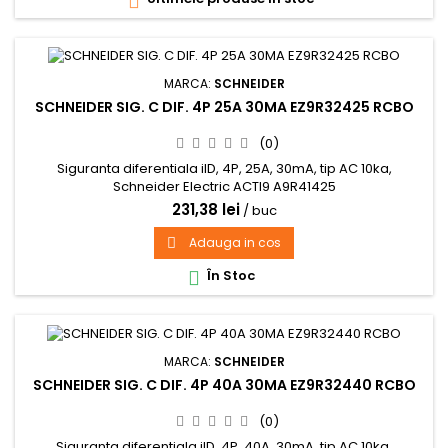

MARCA:
SCHNEIDER
SCHNEIDER SIG. C DIF. 4P 25A 30MA EZ9R32425 RCBO
(0)
Siguranta diferentiala iID, 4P, 25A, 30mA, tip AC 10ka,
Schneider Electric ACTI9 A9R41425
231,38 lei
/ buc
Adauga in cos

În Stoc

MARCA:
SCHNEIDER
SCHNEIDER SIG. C DIF. 4P 40A 30MA EZ9R32440 RCBO
(0)
Siguranta diferentiala iID, 4P, 40A, 30mA, tip AC 10ka,