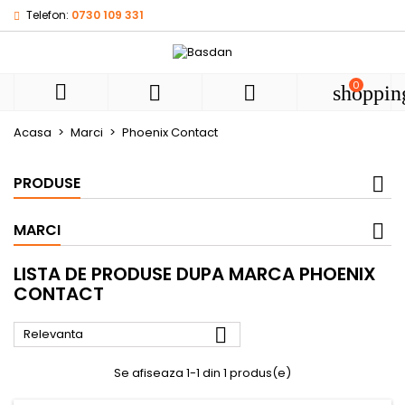
Telefon:
0730 109 331
My wishlists
((modalTitle))
((title))
Autentificare
((confirmMessage))
Ai nevoie sa fii autentificat pentru a salva produsele in list
0
((label))



shoppin
de dorinte.
add_circle
Create new l
Acasa
Marci
Phoenix Contact
((cancelText))
((modalDeleteText))
((cancelText))
((loginText))
((cancelText))
((createText))
PRODUSE
MARCI
LISTA DE PRODUSE DUPA MARCA PHOENIX
CONTACT

Relevanta
Se afiseaza 1-1 din 1 produs(e)