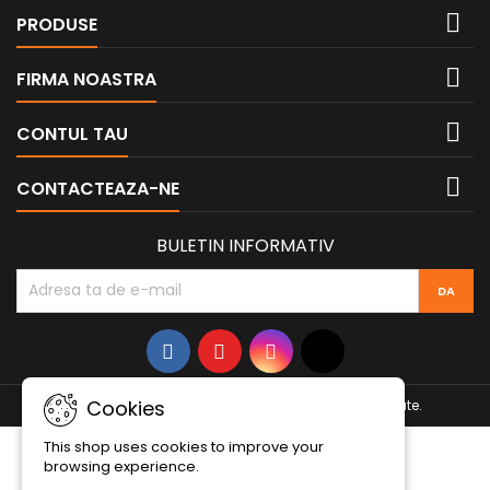

PRODUSE

FIRMA NOASTRA

CONTUL TAU

CONTACTEAZA-NE
BULETIN INFORMATIV
Cookies
© Copyright 2026 Basdan. Toate drepturile rezervate.
This shop uses cookies to improve your
browsing experience.