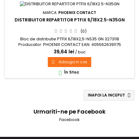
MARCA:
PHOENIX CONTACT
DISTRIBUITOR REPARTITOR PTFIX 6/18X2.5-N35GN
(0)
Bloc de distributie PTFIX 6/18X2,5-NS35 GN 3273118
Producator: PHOENIX CONTACT EAN: 4055626391175
Potentiale: 1 material izolator: PA Clasament de
39,64 lei
/ buc
inflamabilitate conform UL 94: V0 Tensiune nominala de
supratensiune: 8 kV Tensiune nominala UN: 690V Tip
Adauga in cos

conexiune: terminale Push-in
În Stoc

INAPOI LA INCEPUT

Urmariti-ne pe Facebook
Facebook