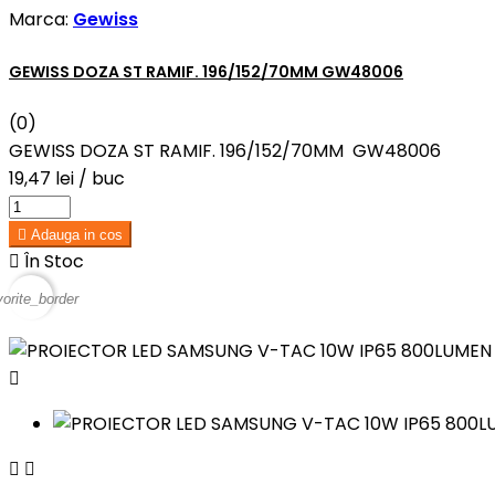
Marca:
Gewiss
GEWISS DOZA ST RAMIF. 196/152/70MM GW48006
(0)
GEWISS DOZA ST RAMIF. 196/152/70MM GW48006
19,47 lei
/ buc

Adauga in cos

În Stoc
vorite_border


