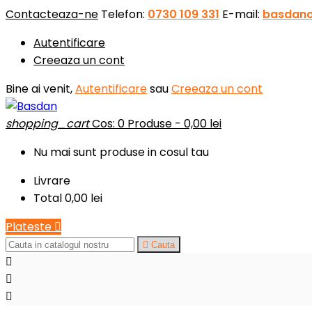
Contacteaza-ne
Telefon:
0730 109 331
E-mail:
basdan
Autentificare
Creeaza un cont
Bine ai venit,
Autentificare
sau
Creeaza un cont
shopping_cart
Cos:
0
Produse - 0,00 lei
Nu mai sunt produse in cosul tau
Livrare
Total
0,00 lei
Plateste


Cauta


