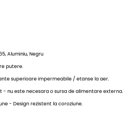
65, Aluminiu, Negru
re putere.
rmante superioare impermeabile / etanse la aer.
at - nu este necesara o sursa de alimentare externa.
une - Design rezistent la coroziune.