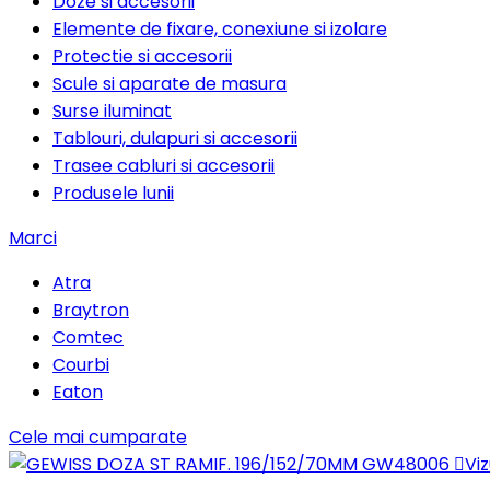
Doze si accesorii
Elemente de fixare, conexiune si izolare
Protectie si accesorii
Scule si aparate de masura
Surse iluminat
Tablouri, dulapuri si accesorii
Trasee cabluri si accesorii
Produsele lunii
Marci
Atra
Braytron
Comtec
Courbi
Eaton
Cele mai cumparate

Viz