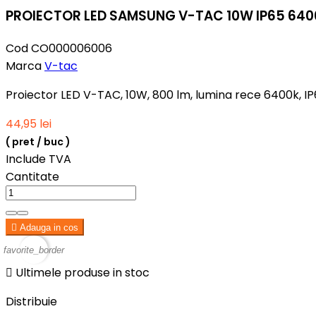
PROIECTOR LED SAMSUNG V-TAC 10W IP65 640
Cod
CO000006006
Marca
V-tac
Proiector LED V-TAC, 10W, 800 lm, lumina rece 6400k, IP
44,95 lei
( pret / buc )
Include TVA
Cantitate

Adauga in cos
favorite_border

Ultimele produse in stoc
Distribuie