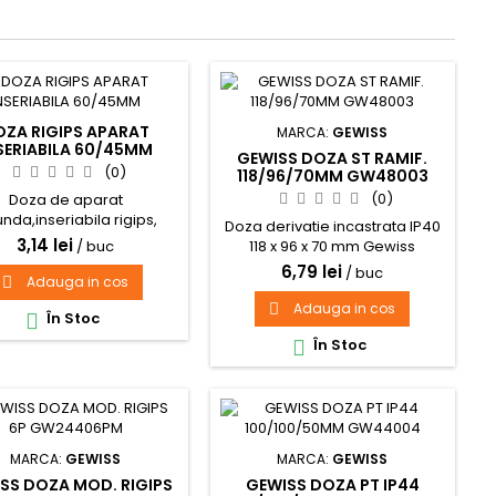
OZA RIGIPS APARAT
MARCA:
GEWISS
SERIABILA 60/45MM
GEWISS DOZA ST RAMIF.
(0)
118/96/70MM GW48003
(0)
Doza de aparat
unda,inseriabila rigips,
Doza derivatie incastrata IP40
65x45 mm
3,14 lei
/ buc
118 x 96 x 70 mm Gewiss
GW48003
6,79 lei
/ buc
Adauga in cos

Adauga in cos

În Stoc

În Stoc

MARCA:
GEWISS
MARCA:
GEWISS
SS DOZA MOD. RIGIPS
GEWISS DOZA PT IP44