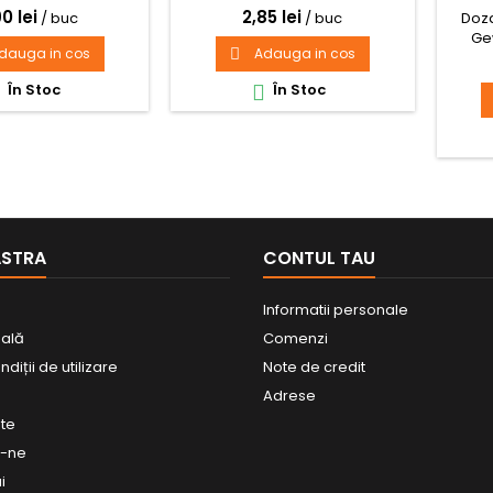
0 lei
2,85 lei
Doza
/ buc
/ buc
Ge
dauga in cos
Adauga in cos

În Stoc
În Stoc


ASTRA
CONTUL TAU
Informatii personale
gală
Comenzi
diții de utilizare
Note de credit
Adrese
ate
a-ne
i