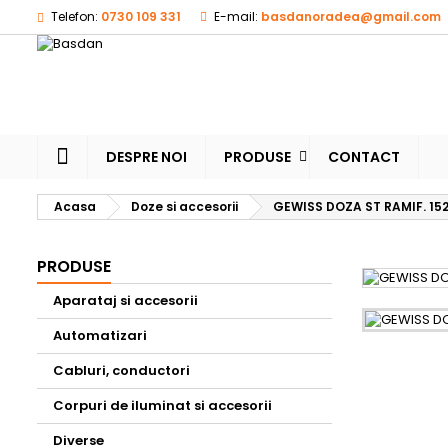
Telefon:
0730 109 331
E-mail:
basdanoradea@gmail.com
M
(
A
Ai 
((l
dor
DESPRE NOI
PRODUSE
CONTACT
Acasa
Doze si accesorii
GEWISS DOZA ST RAMIF. 1
PRODUSE
Aparataj si accesorii
Automatizari
Cabluri, conductori
Corpuri de iluminat si accesorii
Diverse