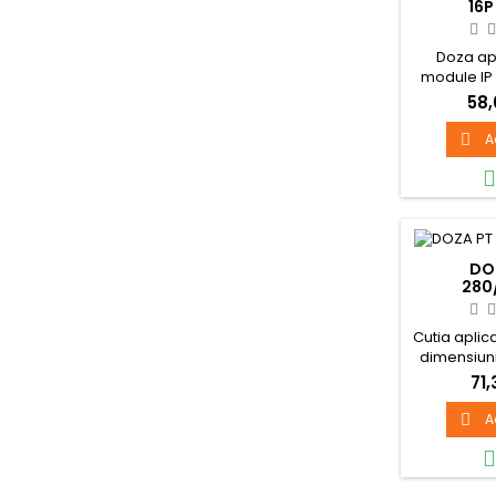
16
Doza ap
module IP
58,
A

DO
280
Cutia aplic
dimensiun
din materia
71,
A
