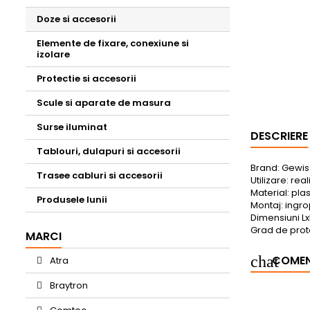
Doze si accesorii
Elemente de fixare, conexiune si
izolare
Protectie si accesorii
Scule si aparate de masura
Surse iluminat
DESCRIERE
Tablouri, dulapuri si accesorii
Brand: Gewis
Trasee cabluri si accesorii
Utilizare: rea
Material: plas
Produsele lunii
Montaj: ingr
Dimensiuni Lx
Grad de prote
MARCI
COMENT
Atra
Braytron