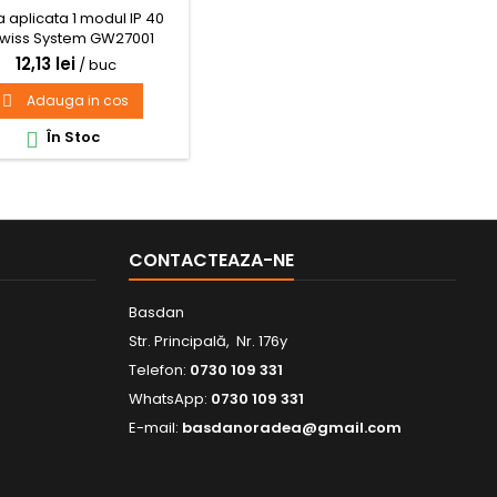
 aplicata 1 modul IP 40
wiss System GW27001
12,13 lei
/ buc
Adauga in cos

În Stoc

CONTACTEAZA-NE
Basdan
Str. Principală, Nr. 176y
Telefon:
0730 109 331
WhatsApp:
0730 109 331
E-mail:
basdanoradea@gmail.com