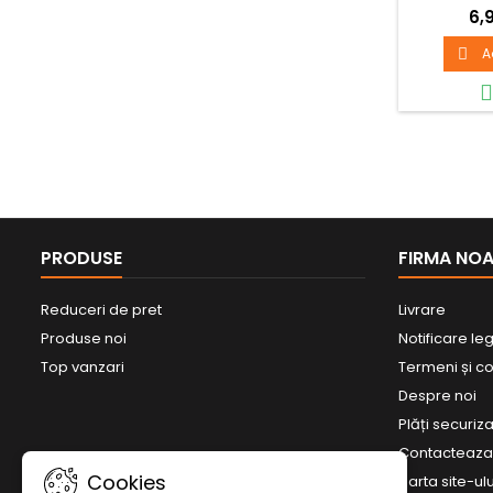
6,9
A

PRODUSE
FIRMA NO
Reduceri de pret
Livrare
Produse noi
Notificare le
Top vanzari
Termeni și con
Despre noi
Plăți securiz
Contacteaz
Cookies
Harta site-ulu