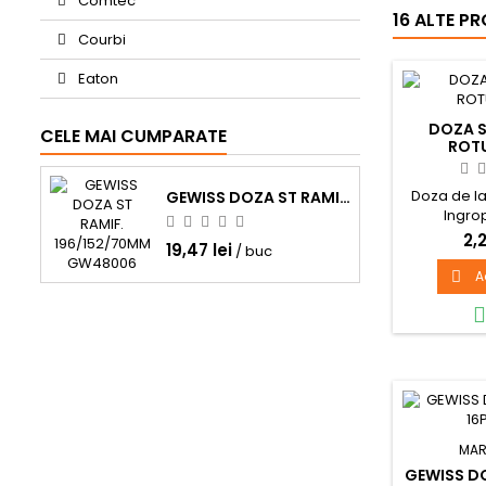
Comtec
16 ALTE P
Courbi
Eaton
DOZA S
CELE MAI CUMPARATE
ROT
Doza de la
GEWISS DOZA ST RAMIF. 196/152/70MM GW48006
Ingro
2,2
19,47 lei
/ buc
A

MAR
GEWISS DO