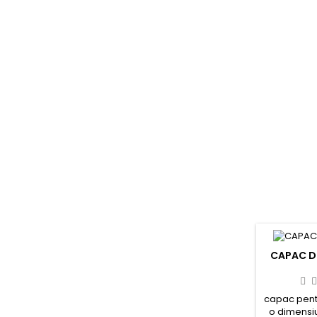
CAPAC D
capac pent
o dimensi