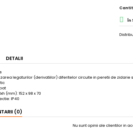
Canti

În 
Distrib
DETALII
s
lizarea legaturilor (derivatiilor) diferitelor circuite in peretii de zidari
tic
opat
lxh (mm): 152 x 98 x 70
ctie: IP40
ARII (0)
Nu sunt opinii ale clientilor in