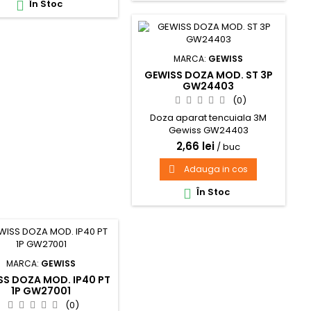
În Stoc

MARCA:
GEWISS
GEWISS DOZA MOD. ST 3P
GW24403
(0)
Doza aparat tencuiala 3M
Gewiss GW24403
dimensiune 119 x 80 x 50 mm
2,66 lei
/ buc
Adauga in cos

În Stoc

MARCA:
GEWISS
SS DOZA MOD. IP40 PT
1P GW27001
(0)