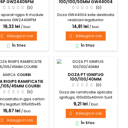
6P GW24406PM
100/100/50MM GW44004
(0)
(0)
 aparat rigips 6 module
Doza GW44004 este destinata
Gewiss GW24406PM
realizarii legaturilor
(derivatiilor) diferitelor circuite,
19,33 lei
14,81 lei
/ buc
/ buc
se monteaza aparent si
permite 6 intrari. Aceasta este
Adauga in cos
Adauga in cos


adecvata pentru conexiuni
În Stoc
În Stoc

normale, pentru utilizari

speciale si pentru uz industrial.
Doza este realizata din
tehnopolimeri cu performante
ridicate si are dimensiunile
interioare de 100 x 100 x 50 mm
DOZA PT IGNIFUG
MARCA:
COURBI
(L x l x i)....
100/100/40MM
 RIGIPS RAMIFICATIE
(0)
5/105/45MM COURBI
(0)
Doza de ramificatie aplicata
ignifuga, 100x100x40mm Sunt
incastrata in gips carton
folosite pentru efectuarea
9,21 lei
tru legaturi 105x105x45
/ buc
legaturilor intre cabluri, sunt
ac alb Culoare galben
16,67 lei
/ buc
realizate din plastic ignifug, nu
Adauga in cos

 - Non coroziv Halogen
se corodeaza si rezista la
Free
Adauga in cos

În Stoc
impact si presiune
