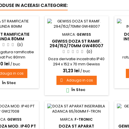
RODUSE IN ACEEASI CATEGORIE:
T RAMIFICATIE
D
MARCA:
GEWISS
UNDA 80MM
IN
GEWISS DOZA ST RAMIF.
(0)
294/152/70MM GW48007
(0)
gatura ramificatie
pat Pvc 80mm
rot
Doza derivatie incastrata IP40
0 lei
/ buc
294 x 152 x 70 mm Gewiss
GW48007
31,23 lei
/ buc
dauga in cos
Adauga in cos

În Stoc

În Stoc

CA:
GEWISS
MARCA:
F-TRONIC
ZA MOD. IP40 PT
DOZA ST APARAT
GEWI