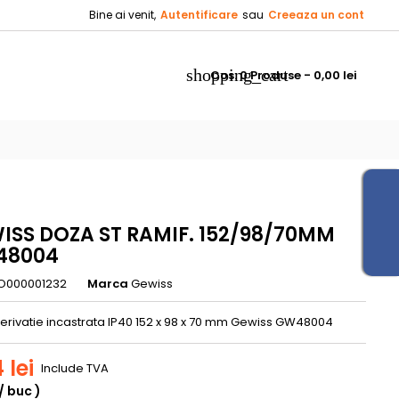
Bine ai venit,
Autentificare
sau
Creeaza un cont
×
×
×
shopping_cart
Cos:
0
Produse - 0,00 lei
_outline
ist
)
)
ISS DOZA ST RAMIF. 152/98/70MM
48004
O000001232
Marca
Gewiss
erivatie incastrata IP40 152 x 98 x 70 mm Gewiss GW48004
 lei
Include TVA
/ buc )