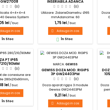
P GW27008
INSERIABILA ADANCA
65/60MM F-TRON
(0)
(0)
licata 4+4+4+4
Utilizare: ZidarieDiametru: Ø65
Doza
 40 Gewiss System
mmAdancime: 60
GW27008
mmMaterial: PlasticPosibilitate
05 lei
1,75 lei
/ buc
/ buc
intercuplare: DAPentru tip
aparataj: ClasicNumar
dauga in cos
Adauga in cos

module: 1Culoare: Negru
În Stoc
În Stoc


ZA PT IP65
/210/90MM
MARCA:
GEWISS
(0)
GEWISS DOZA MOD. RIGIPS
DOZA
3P GW24403PM
10
at de conexiune are
(0)
ile 280x210x90mm,
l electroizolant gri
38 lei
Doza aparat rigips 3 module
Doza 
/ buc
Gewiss GW24403PM
pen
dauga in cos
Cap
9,21 lei
/ buc
IP30
În Stoc

Adauga in cos
