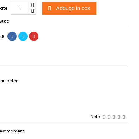
Adauga in cos
tate

Stoc
uie
e sau beton
Nota
 acest moment.