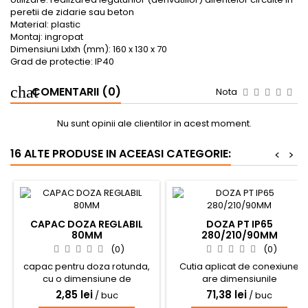
peretii de zidarie sau beton
Material: plastic
Montaj: ingropat
Dimensiuni Lxlxh (mm): 160 x 130 x 70
Grad de protectie: IP40
COMENTARII (0)
Nota
Nu sunt opinii ale clientilor in acest moment.
16 ALTE PRODUSE IN ACEEASI CATEGORIE:
<
>
CAPAC DOZA REGLABIL
DOZA PT IP65
80MM
280/210/90MM
(0)
(0)
capac pentru doza rotunda,
Cutia aplicat de conexiune
cu o dimensiune de
are dimensiunile
100x100mm
280x210x90mm, din material
2,85 lei
71,38 lei
/ buc
/ buc
electroizolant gri