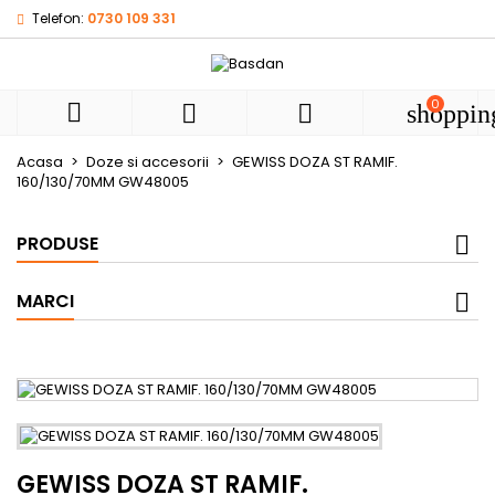
Telefon:
0730 109 331
My wishlists
((title))
Autentificare
Ai nevoie sa fii autentificat pentru a salva produsele in list
0
((label))



shoppin
de dorinte.
add_circle
Create new l
Acasa
Doze si accesorii
GEWISS DOZA ST RAMIF.
160/130/70MM GW48005
((cancelText))
((loginText))
((cancelText))
((createText))
PRODUSE
MARCI
GEWISS DOZA ST RAMIF.