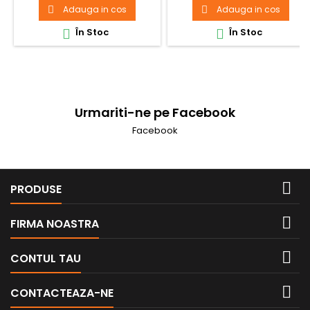
Adauga in cos
Adauga in cos


În Stoc
În Stoc


Urmariti-ne pe Facebook
Facebook

PRODUSE

FIRMA NOASTRA

CONTUL TAU

CONTACTEAZA-NE