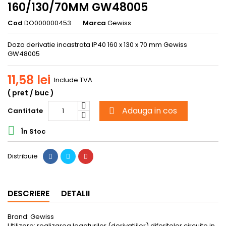
160/130/70MM GW48005
Cod
DO000000453
Marca
Gewiss
Doza derivatie incastrata IP40 160 x 130 x 70 mm Gewiss
GW48005
11,58 lei
Include TVA
( pret / buc )
Adauga in cos
Cantitate


În Stoc
Distribuie
DESCRIERE
DETALII
Brand: Gewiss
Utilizare: realizarea legaturilor (derivatiilor) diferitelor circuite in