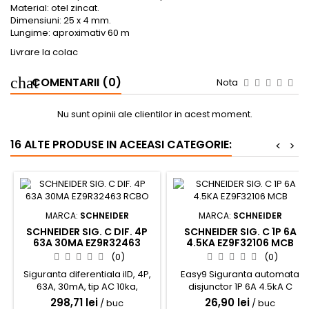
Material: otel zincat.
Dimensiuni: 25 x 4 mm.
Lungime: aproximativ 60 m
Livrare la colac
COMENTARII (0)
Nota
Nu sunt opinii ale clientilor in acest moment.
16 ALTE PRODUSE IN ACEEASI CATEGORIE:
<
>
MARCA:
SCHNEIDER
MARCA:
SCHNEIDER
SCHNEIDER SIG. C DIF. 4P
SCHNEIDER SIG. C 1P 6A
63A 30MA EZ9R32463
4.5KA EZ9F32106 MCB
RCBO
(0)
(0)
Siguranta diferentiala iID, 4P,
Easy9 Siguranta automata
63A, 30mA, tip AC 10ka,
disjunctor 1P 6A 4.5kA C
Schneider Electric ACTI9
EZ9F32106
298,71 lei
26,90 lei
/ buc
/ buc