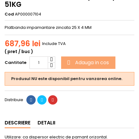
51KG
Cod
AP000007104
Platbanda impamantare zincata 25 X 4 MM
687,96 lei
Include TVA
( pret / buc )
Adauga in cos
Cantitate

Produsul NU este disponibil pentru vanzarea online.
Distribuie
DESCRIERE
DETALII
Utilizare: ca dispersor electric de pamant orizontal.