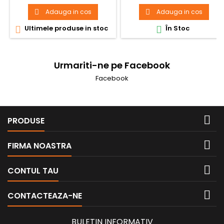
A9R41463
Adauga in cos
Adauga in cos


Ultimele produse in stoc
În Stoc


Urmariti-ne pe Facebook
Facebook

PRODUSE

FIRMA NOASTRA

CONTUL TAU

CONTACTEAZA-NE
BULETIN INFORMATIV