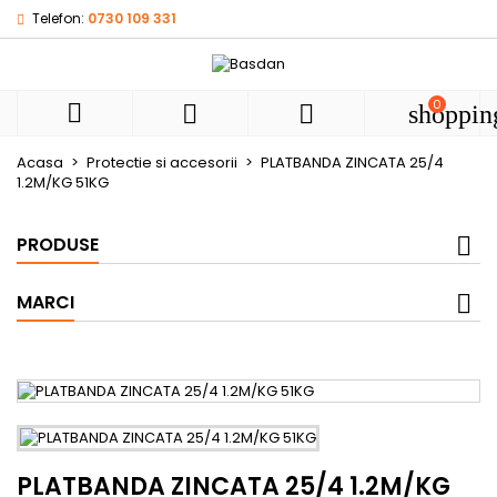
Telefon:
0730 109 331
My wishlists
((title))
Autentificare
Ai nevoie sa fii autentificat pentru a salva produsele in list
0
((label))



shoppin
de dorinte.
add_circle
Create new l
Acasa
Protectie si accesorii
PLATBANDA ZINCATA 25/4
1.2M/KG 51KG
((cancelText))
((loginText))
((cancelText))
((createText))
PRODUSE
MARCI
PLATBANDA ZINCATA 25/4 1.2M/KG