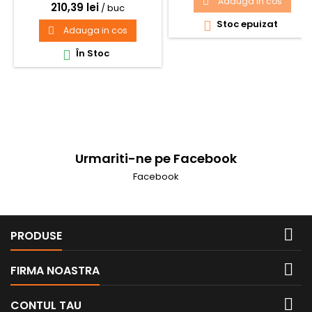
Adauga in cos

IP65, Aluminiu, Negru cu
210,39 lei
/ buc
senzor prezenta miscare 180
Stoc epuizat

grade
Adauga in cos

În Stoc

Urmariti-ne pe Facebook
Facebook

PRODUSE

FIRMA NOASTRA

CONTUL TAU