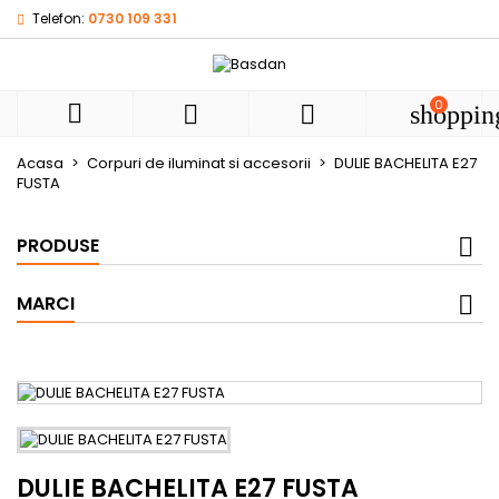
Telefon:
0730 109 331
My wishlists
((title))
Autentificare
Ai nevoie sa fii autentificat pentru a salva produsele in list
0
((label))



shoppin
de dorinte.
add_circle
Create new l
Acasa
Corpuri de iluminat si accesorii
DULIE BACHELITA E27
FUSTA
((cancelText))
((loginText))
((cancelText))
((createText))
PRODUSE
MARCI
DULIE BACHELITA E27 FUSTA