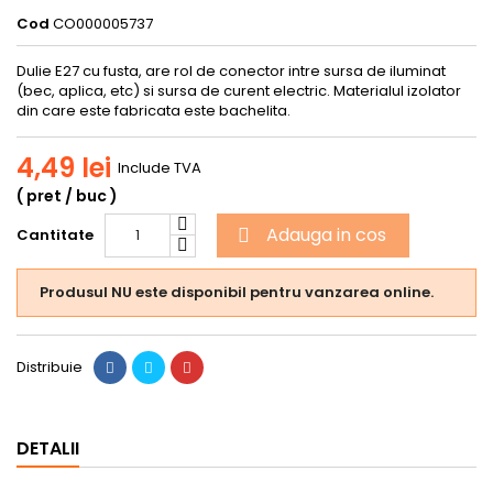
Cod
CO000005737
Dulie E27 cu fusta, are rol de conector intre sursa de iluminat
(bec, aplica, etc) si sursa de curent electric. Materialul izolator
din care este fabricata este bachelita.
4,49 lei
Include TVA
( pret / buc )
Adauga in cos
Cantitate

Produsul NU este disponibil pentru vanzarea online.
Distribuie
DETALII