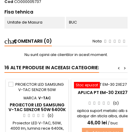
Cod
CO000005737
Fisa tehnica
Unitate de Masura
BUC
COMENTARII (0)
Nota
Nu sunt opinii ale clientilor in acest moment.
16 ALTE PRODUSE IN ACEEASI CATEGORIE:
<
>
Stoc epuizat
APLICA PT EM-30 2XE27
MARCA:
V-TAC
(0)
PROIECTOR LED SAMSUNG
V-TAC SENZOR 50W 6400K
aplica suport metalic alb si
(0)
abajur din sticla alba, dulie
2xe27 D30cm
46,00 lei
Proiector LED V-TAC, 50W,
/ buc
4000 lm, lumina rece 6400k,