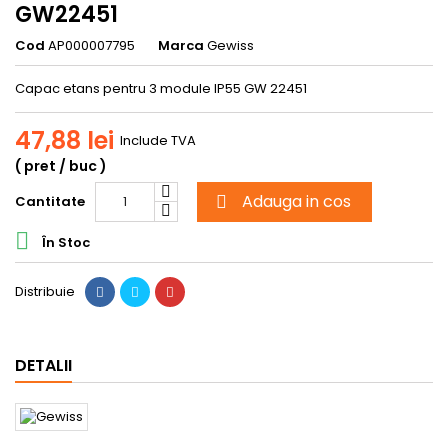
GW22451
Cod
AP000007795
Marca
Gewiss
Capac etans pentru 3 module IP55 GW 22451
47,88 lei
Include TVA
( pret / buc )
Adauga in cos
Cantitate


În Stoc
Distribuie
DETALII