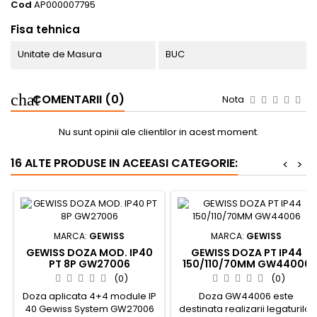
Cod
AP000007795
Fisa tehnica
Unitate de Masura
BUC
COMENTARII (0)
Nota
Nu sunt opinii ale clientilor in acest moment.
16 ALTE PRODUSE IN ACEEASI CATEGORIE:
<
>
MARCA:
GEWISS
MARCA:
GEWISS
GEWISS DOZA MOD. IP40
GEWISS DOZA PT IP44
PT 8P GW27006
150/110/70MM GW44006
(0)
(0)
Doza aplicata 4+4 module IP
Doza GW44006 este
40 Gewiss System GW27006
destinata realizarii legaturilor