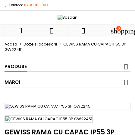
Telefon:
0730 109 331
My wishlists
((title))
Autentificare
Ai nevoie sa fii autentificat pentru a salva produsele in list
0
((label))



shoppin
de dorinte.
add_circle
Create new l
Acasa
Doze si accesorii
GEWISS RAMA CU CAPAC IP55 3P
GW22451
((cancelText))
((loginText))
((cancelText))
((createText))
PRODUSE
MARCI
GEWISS RAMA CU CAPAC IP55 3P