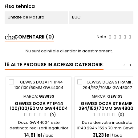
Fisa tehnica
Unitate de Masura
BUC
COMENTARII (0)
Nota
Nu sunt opinii ale clientilor in acest moment.
16 ALTE PRODUSE IN ACEEASI CATEGORIE:
<
>
MARCA:
GEWISS
MARCA:
GEWISS
GEWISS DOZA PT IP44
GEWISS DOZA ST RAMIF.
100/100/50MM GW44004
294/152/70MM GW48007
(0)
(0)
Doza GW44004 este
Doza derivatie incastrata
destinata realizarii legaturilor
IP40 294 x 152 x 70 mm Gewiss
(derivatiilor) diferitelor
GW48007
14,81 lei
31,23 lei
/ buc
/ buc