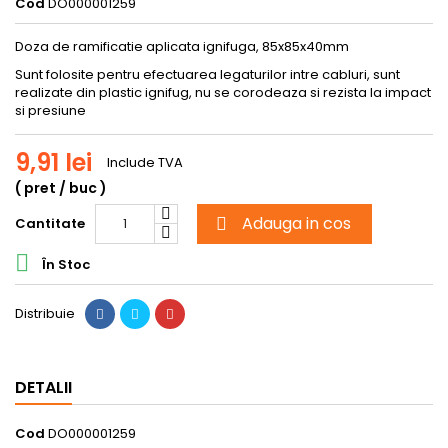
Cod
DO000001259
Doza de ramificatie aplicata ignifuga, 85x85x40mm
Sunt folosite pentru efectuarea legaturilor intre cabluri, sunt
realizate din plastic ignifug, nu se corodeaza si rezista la impact
si presiune
9,91 lei
Include TVA
( pret / buc )
Adauga in cos
Cantitate


În Stoc
Distribuie
DETALII
Cod
DO000001259