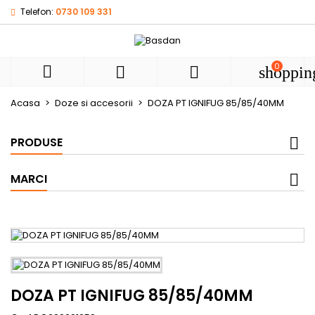
Telefon:
0730 109 331
My wishlists
((title))
Autentificare
Ai nevoie sa fii autentificat pentru a salva produsele in list
0
((label))



shoppin
de dorinte.
add_circle
Create new l
Acasa
Doze si accesorii
DOZA PT IGNIFUG 85/85/40MM
((cancelText))
((loginText))
((cancelText))
((createText))
PRODUSE
MARCI
DOZA PT IGNIFUG 85/85/40MM