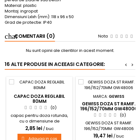
Material: plastic
Montaj: ingropat
Dimensiuni Lxlxh (mm): 118 x 96 x 50
Grad de protectie: IP40
COMENTARII (0)
Nota
Nu sunt opinii ale clientilor in acest moment.
16 ALTE PRODUSE IN ACEEASI CATEGORIE:
<
>
CAPAC DOZA REGLABIL
MARCA:
GEWISS
80MM
GEWISS DOZA ST RAMIF.
(0)
196/152/70MM GW48006
(0)
capac pentru doza rotunda,
cu o dimensiune de
GEWISS DOZA ST RAMIF.
100x100mm
2,85 lei
/ buc
196/152/70MM GW48006
19,47 lei
/ buc
Adauga in cos
