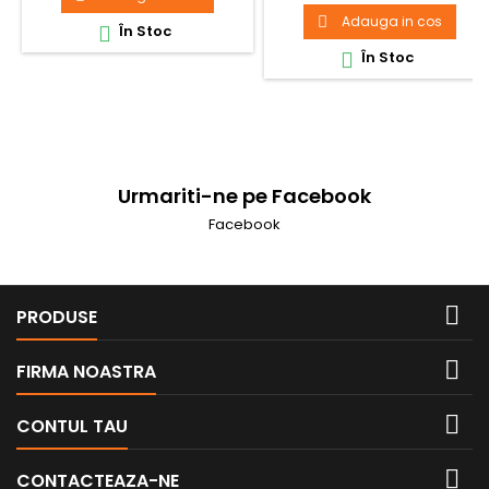
Adauga in cos

În Stoc

În Stoc

Urmariti-ne pe Facebook
Facebook

PRODUSE

FIRMA NOASTRA

CONTUL TAU

CONTACTEAZA-NE