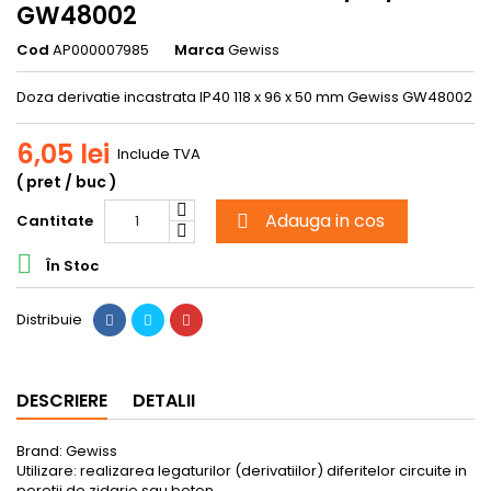
GW48002
Cod
AP000007985
Marca
Gewiss
Doza derivatie incastrata IP40 118 x 96 x 50 mm Gewiss GW48002
6,05 lei
Include TVA
( pret / buc )
Adauga in cos
Cantitate


În Stoc
Distribuie
DESCRIERE
DETALII
Brand: Gewiss
Utilizare: realizarea legaturilor (derivatiilor) diferitelor circuite in
peretii de zidarie sau beton