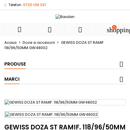
Telefon:
0730 109 331
My wishlists
((title))
Autentificare
Ai nevoie sa fii autentificat pentru a salva produsele in list
0
((label))



shoppin
de dorinte.
add_circle
Create new l
Acasa
Doze si accesorii
GEWISS DOZA ST RAMIF.
118/96/50MM GW48002
((cancelText))
((loginText))
((cancelText))
((createText))
PRODUSE
MARCI
GEWISS DOZA ST RAMIF. 118/96/50MM