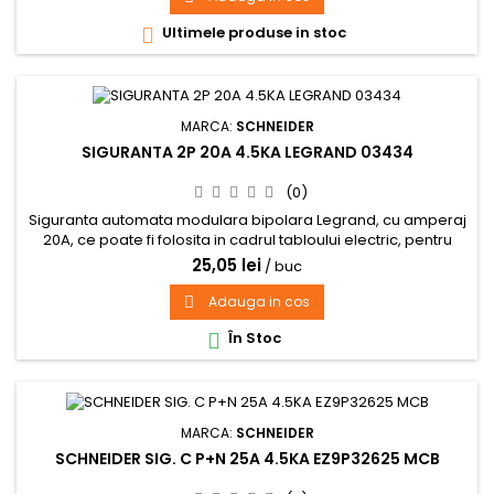
Ultimele produse in stoc

MARCA:
SCHNEIDER
SIGURANTA 2P 20A 4.5KA LEGRAND 03434
(0)
Siguranta automata modulara bipolara Legrand, cu amperaj
20A, ce poate fi folosita in cadrul tabloului electric, pentru
protejarea circuitelor electrice din instalatii casnice si
25,05 lei
/ buc
comerciale.
Adauga in cos

În Stoc

MARCA:
SCHNEIDER
SCHNEIDER SIG. C P+N 25A 4.5KA EZ9P32625 MCB