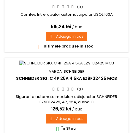
(0)
Comtec Intrerupator automat tripolar USOL 160A
515,24 lei
/ buc
Adauga in cos

Ultimele produse in stoc

MARCA:
SCHNEIDER
SCHNEIDER SIG. C 4P 25A 4.5KA EZ9F32425 MCB
(0)
Siguranta automata modulara, disjunctor SCHNEIDER
EZ9F32425, 4P, 25A, curba C
126,52 lei
/ buc
Adauga in cos

În Stoc
