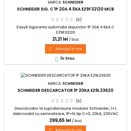
MARCA:
SCHNEIDER
SCHNEIDER SIG. C 1P 20A 4.5KA EZ9F32120 MCB
(0)
Easy9 Siguranta automata disjunctor 1P 20A 4.5kA C
EZ9F32120
21,21 lei
/ buc
Adauga in cos

În Stoc

MARCA:
SCHNEIDER
SCHNEIDER DESCARCATOR 1P 20KA EZ9L33620
(0)
Descarcator la supratensiune modular Schneider, 1+1,
debrosabil cu semnalizare, 1P+N, tip C+D, 20kA, 230VAC
299,65 lei
/ buc
Adauga in cos
