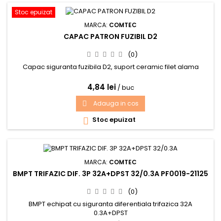
Stoc epuizat
MARCA:
COMTEC
CAPAC PATRON FUZIBIL D2
(0)
Capac siguranta fuzibila D2, suport ceramic filet alama
4,84 lei
/ buc
Adauga in cos

Stoc epuizat

MARCA:
COMTEC
BMPT TRIFAZIC DIF. 3P 32A+DPST 32/0.3A PF0019-21125
(0)
BMPT echipat cu siguranta diferentiala trifazica 32A
0.3A+DPST