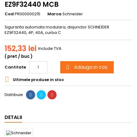
EZ9F32440 MCB
Cod
PR000000215
Marca
Schneider
Siguranta automata modulara, disjunctor SCHNEIDER
EZ9F32440, 4P, 40A, curba C
152,33 lei
Include TVA
( pret / buc )
Adauga in cos
Cantitate


Ultimele produse in stoc
Distribuie
DETALII