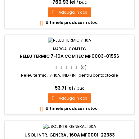
760,93 lei
/ buc
Adauga in cos

Ultimele produse in stoc

MARCA:
COMTEC
RELEU TERMIC 7-10A COMTEC MF0003-01556
(0)
Releu termic , 7-10A, 1ND+1NI, pentru contactoare
53,71 lei
/ buc
Adauga in cos

Ultimele produse in stoc

USOL INTR. GENERAL 160A MF0001-22383