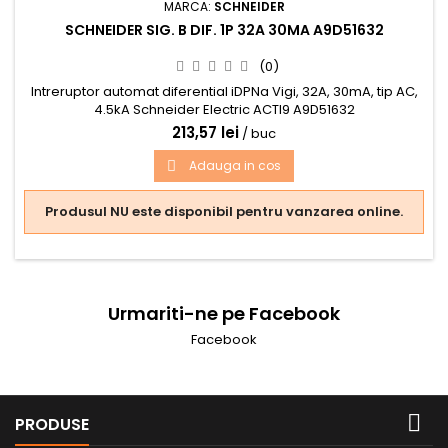
MARCA:
SCHNEIDER
SCHNEIDER SIG. B DIF. 1P 32A 30MA A9D51632
(0)
Intreruptor automat diferential iDPNa Vigi, 32A, 30mA, tip AC,
4.5kA Schneider Electric ACTI9 A9D51632
213,57 lei
/ buc
Adauga in cos

Produsul NU este disponibil pentru vanzarea online.
Urmariti-ne pe Facebook
Facebook

PRODUSE