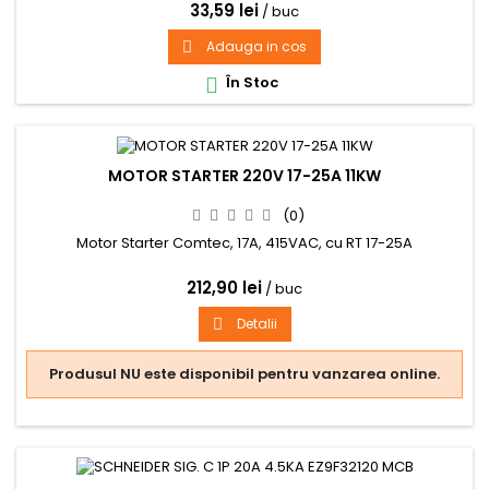
33,59 lei
/ buc
Adauga in cos

În Stoc

MOTOR STARTER 220V 17-25A 11KW
(0)
Motor Starter Comtec, 17A, 415VAC, cu RT 17-25A
212,90 lei
/ buc
Detalii

Produsul NU este disponibil pentru vanzarea online.