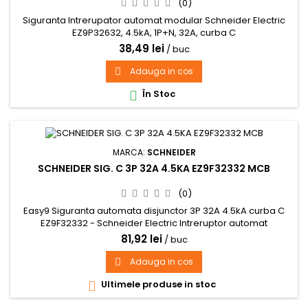
(0)
Siguranta Intrerupator automat modular Schneider Electric
EZ9P32632, 4.5kA, 1P+N, 32A, curba C
38,49 lei
/ buc
Adauga in cos

În Stoc

MARCA:
SCHNEIDER
SCHNEIDER SIG. C 3P 32A 4.5KA EZ9F32332 MCB
(0)
Easy9 Siguranta automata disjunctor 3P 32A 4.5kA curba C
EZ9F32332 - Schneider Electric Intreruptor automat
81,92 lei
/ buc
Adauga in cos

Ultimele produse in stoc
