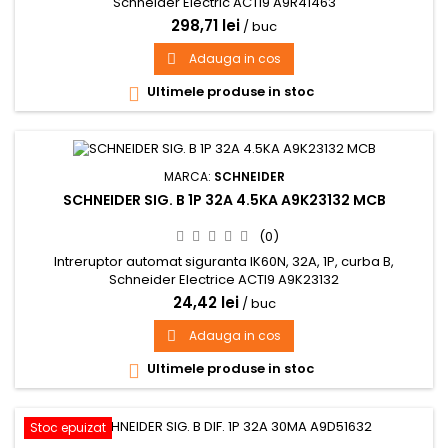
Schneider Electric ACTI9 A9R41463
298,71 lei
/ buc
Adauga in cos

Ultimele produse in stoc

MARCA:
SCHNEIDER
SCHNEIDER SIG. B 1P 32A 4.5KA A9K23132 MCB
(0)
Intreruptor automat siguranta IK60N, 32A, 1P, curba B,
Schneider Electrice ACTI9 A9K23132
24,42 lei
/ buc
Adauga in cos

Ultimele produse in stoc

Stoc epuizat