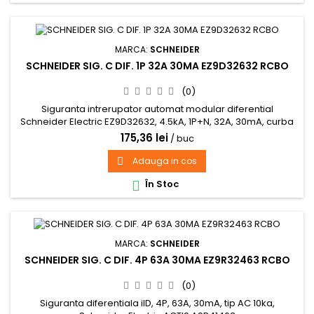
MARCA:
SCHNEIDER
SCHNEIDER SIG. C DIF. 1P 32A 30MA EZ9D32632 RCBO
(0)
Siguranta intrerupator automat modular diferential
Schneider Electric EZ9D32632, 4.5kA, 1P+N, 32A, 30mA, curba
C
175,36 lei
/ buc
Adauga in cos

În Stoc

MARCA:
SCHNEIDER
SCHNEIDER SIG. C DIF. 4P 63A 30MA EZ9R32463 RCBO
(0)
Siguranta diferentiala iID, 4P, 63A, 30mA, tip AC 10ka,