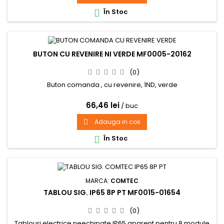
În Stoc

BUTON CU REVENIRE NI VERDE MF0005-20162
(0)
Buton comanda , cu revenire, 1ND, verde
66,46 lei
/ buc
Adauga in cos

În Stoc

MARCA:
COMTEC
TABLOU SIG. IP65 8P PT MF0015-01654
(0)
Tablouri electrice neechipate IP65 aparent pentru 8 module