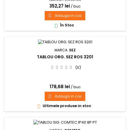
352,27 lei
/ buc
Adauga in cos

În Stoc

MARCA:
SEZ
TABLOU ORG. SEZ ROS 3201
(0)
178,68 lei
/ buc
Adauga in cos

Ultimele produse in stoc
