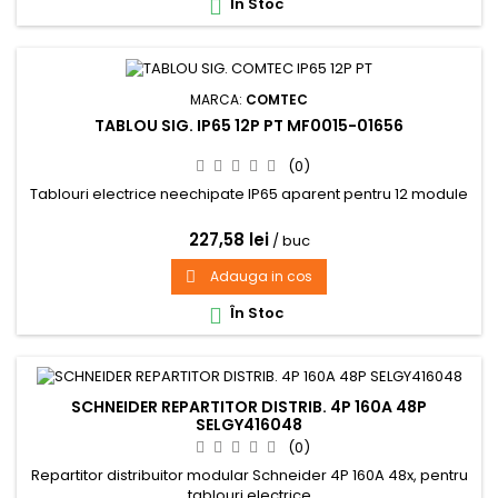
În Stoc

MARCA:
COMTEC
TABLOU SIG. IP65 12P PT MF0015-01656
(0)
Tablouri electrice neechipate IP65 aparent pentru 12 module
227,58 lei
/ buc
Adauga in cos

În Stoc

SCHNEIDER REPARTITOR DISTRIB. 4P 160A 48P
SELGY416048
(0)
Repartitor distribuitor modular Schneider 4P 160A 48x, pentru
tablouri electrice