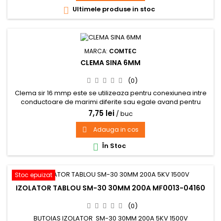
Ultimele produse in stoc

MARCA:
COMTEC
CLEMA SINA 6MM
(0)
Clema sir 16 mmp este se utilizeaza pentru conexiunea intre
conductoare de marimi diferite sau egale avand pentru
organizarea spatiului in tabloul electric
7,75 lei
/ buc
Adauga in cos

În Stoc

Stoc epuizat
IZOLATOR TABLOU SM-30 30MM 200A MF0013-04160
(0)
BUTOIAS IZOLATOR SM-30 30MM 200A 5KV 1500V