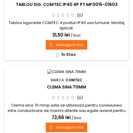
TABLOU SIG. COMTEC IP40 4P PT MF0015-01603
(0)
Tablou sigurante COMTEC 4 posturi IP40 usa fumurie. Montaj
aplicat.
31,50 lei
/ buc
Adauga in cos

În Stoc

MARCA:
COMTEC
CLEMA SINA 70MM
(0)
Clema sina 70 mmp este se utilizeaza pentru conexiunea
intre conductoare de marimi diferite sau egale avand pentru
organizarea spatiului in tabloul electric
72,66 lei
/ buc
Adauga in cos
