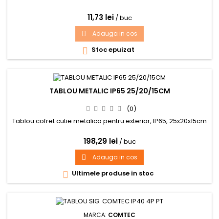
11,73 lei
/ buc
Adauga in cos

Stoc epuizat

TABLOU METALIC IP65 25/20/15CM
(0)
Tablou cofret cutie metalica pentru exterior, IP65, 25x20x15cm
198,29 lei
/ buc
Adauga in cos

Ultimele produse in stoc

MARCA:
COMTEC