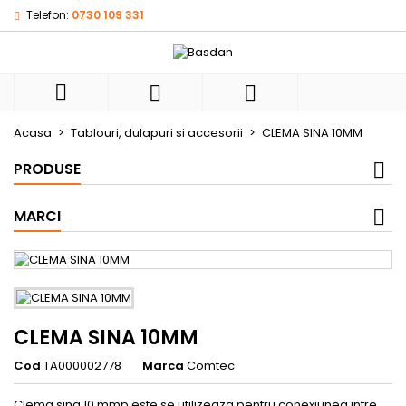
Telefon:
0730 109 331
×
×
×
My wishlists
((title))
Autentificare
Ai nevoie sa fii autentificat pentru a salva produsele
((label))



in lista de dorinte.
add_circle_outli
Create new list
Acasa
Tablouri, dulapuri si accesorii
CLEMA SINA 10MM
((cancelText))
((loginText))
PRODUSE
((cancelText))
((createText))
MARCI
CLEMA SINA 10MM
Cod
TA000002778
Marca
Comtec
Clema sina 10 mmp este se utilizeaza pentru conexiunea intre