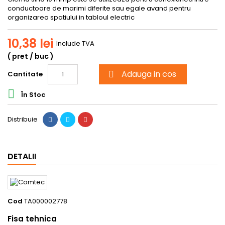
conductoare de marimi diferite sau egale avand pentru
organizarea spatiului in tabloul electric
10,38 lei
Include TVA
( pret / buc )
Adauga in cos
Cantitate


În Stoc
Distribuie
DETALII
Cod
TA000002778
Fisa tehnica