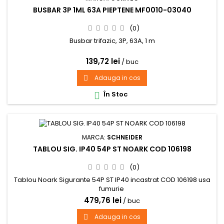
BUSBAR 3P 1ML 63A PIEPTENE MF0010-03040
(0)
Busbar trifazic, 3P, 63A, 1 m
139,72 lei
/ buc
Adauga in cos

În Stoc

MARCA:
SCHNEIDER
TABLOU SIG. IP40 54P ST NOARK COD 106198
(0)
Tablou Noark Sigurante 54P ST IP40 incastrat COD 106198 usa
fumurie
479,76 lei
/ buc
Adauga in cos
