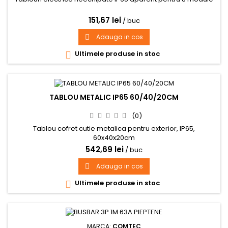
151,67 lei
/ buc
Adauga in cos

Ultimele produse in stoc

TABLOU METALIC IP65 60/40/20CM
(0)
Tablou cofret cutie metalica pentru exterior, IP65,
60x40x20cm
542,69 lei
/ buc
Adauga in cos

Ultimele produse in stoc

MARCA:
COMTEC