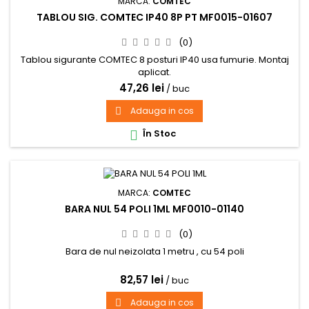
MARCA:
COMTEC
TABLOU SIG. COMTEC IP40 8P PT MF0015-01607
(0)
Tablou sigurante COMTEC 8 posturi IP40 usa fumurie. Montaj
aplicat.
47,26 lei
/ buc
Adauga in cos

În Stoc

MARCA:
COMTEC
BARA NUL 54 POLI 1ML MF0010-01140
(0)
Bara de nul neizolata 1 metru , cu 54 poli
82,57 lei
/ buc
Adauga in cos
