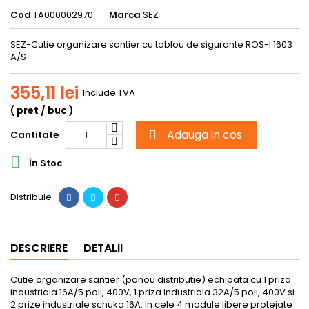
Cod
TA000002970
Marca
SEZ
SEZ-Cutie organizare santier cu tablou de sigurante ROS-I 1603
A/S
355,11 lei
Include TVA
( pret / buc )
Adauga in cos
Cantitate


În Stoc
Distribuie
DESCRIERE
DETALII
Cutie organizare santier (panou distributie) echipata cu 1 priza
industriala 16A/5 poli, 400V, 1 priza industriala 32A/5 poli, 400V si
2 prize industriale schuko 16A. In cele 4 module libere protejate