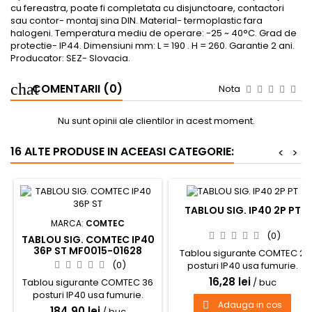
cu fereastra, poate fi completata cu disjunctoare, contactori
sau contor- montaj sina DIN. Material- termoplastic fara
halogeni. Temperatura mediu de operare: -25 ~ 40°C. Grad de
protectie- IP44. Dimensiuni mm: L = 190 . H = 260. Garantie 2 ani.
Producator: SEZ- Slovacia.
COMENTARII (0)
Nota
Nu sunt opinii ale clientilor in acest moment.
16 ALTE PRODUSE IN ACEEASI CATEGORIE:
<
>
TABLOU SIG. IP40 2P PT
MARCA:
COMTEC
(0)
TABLOU SIG. COMTEC IP40
36P ST MF0015-01628
Tablou sigurante COMTEC 2
(0)
posturi IP40 usa fumurie.
Montaj aplicat.
16,28 lei
Tablou sigurante COMTEC 36
/ buc
posturi IP40 usa fumurie.
Adauga in cos

Montaj incastrat.
184,90 lei
/ buc