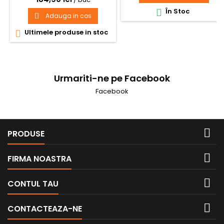
În Stoc

Adauga in cos

Ultimele produse in stoc

Urmariti-ne pe Facebook
Facebook

PRODUSE

FIRMA NOASTRA

CONTUL TAU

CONTACTEAZA-NE