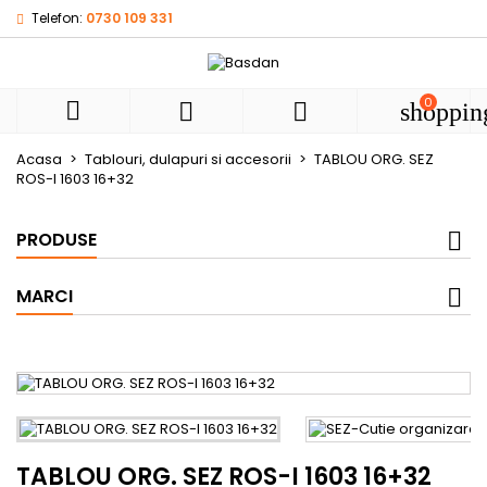
Telefon:
0730 109 331
My wishlists
((title))
Autentificare
Ai nevoie sa fii autentificat pentru a salva produsele in list
0
((label))



shoppin
de dorinte.
add_circle
Create new l
Acasa
Tablouri, dulapuri si accesorii
TABLOU ORG. SEZ
ROS-I 1603 16+32
((cancelText))
((loginText))
((cancelText))
((createText))
PRODUSE
MARCI
TABLOU ORG. SEZ ROS-I 1603 16+32