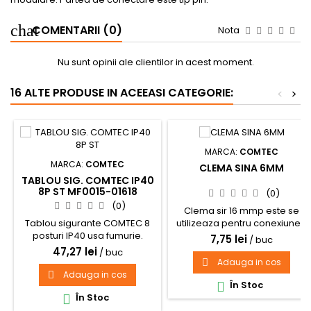
COMENTARII (0)
Nota
Nu sunt opinii ale clientilor in acest moment.
16 ALTE PRODUSE IN ACEEASI CATEGORIE:
<
>
MARCA:
COMTEC
MARCA:
COMTEC
CLEMA SINA 6MM
TABLOU SIG. COMTEC IP40
8P ST MF0015-01618
(0)
(0)
Clema sir 16 mmp este se
Tablou sigurante COMTEC 8
utilizeaza pentru conexiunea
posturi IP40 usa fumurie.
intre conductoare de marimi
7,75 lei
/ buc
Montaj incastrat.
diferite sau egale avand
47,27 lei
/ buc
pentru organizarea spatiului
Adauga in cos

in tabloul electric
Adauga in cos

În Stoc

În Stoc
