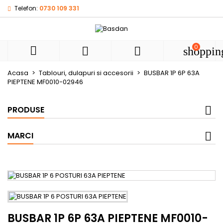
Telefon:
0730 109 331
My wishlists
((title))
Autentificare
Ai nevoie sa fii autentificat pentru a salva produsele in list
0
((label))



shoppin
de dorinte.
add_circle
Create new l
Acasa
Tablouri, dulapuri si accesorii
BUSBAR 1P 6P 63A
PIEPTENE MF0010-02946
((cancelText))
((loginText))
((cancelText))
((createText))
PRODUSE
MARCI
BUSBAR 1P 6P 63A PIEPTENE MF0010-