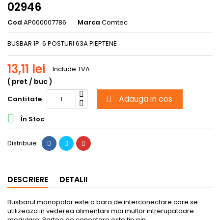
02946
Cod
AP000007786
Marca
Comtec
BUSBAR 1P 6 POSTURI 63A PIEPTENE
13,11 lei
Include TVA
( pret / buc )
Adauga in cos
Cantitate


În Stoc
Distribuie
DESCRIERE
DETALII
Busbarul monopolar
este o
bara de interconectare
care se
utilizeaza in vederea alimentarii mai multor intrerupatoare
modulare. Partea de conectare este tip pin.