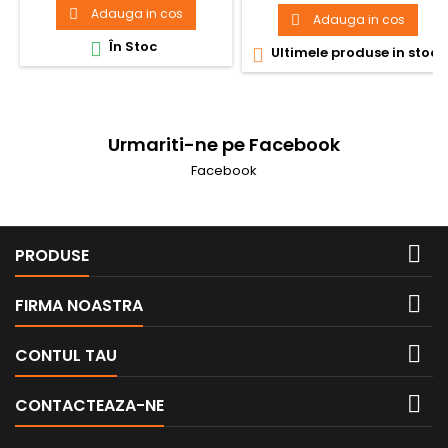
Adauga in cos

Adauga in cos

În Stoc

Ultimele produse in stoc

Urmariti-ne pe Facebook
Facebook

PRODUSE

FIRMA NOASTRA

CONTUL TAU

CONTACTEAZA-NE