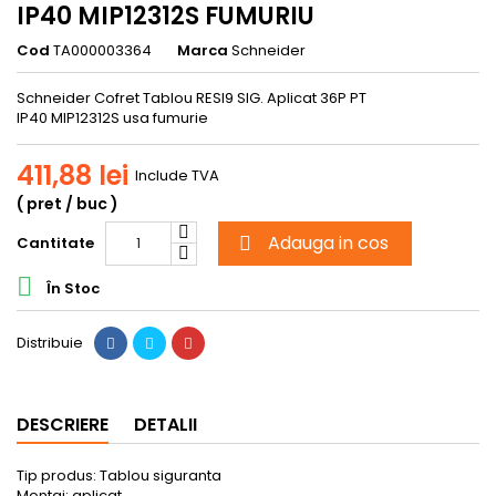
IP40 MIP12312S FUMURIU
Cod
TA000003364
Marca
Schneider
Schneider Cofret Tablou RESI9 SIG. Aplicat 36P PT
IP40 MIP1
2312S
usa fumurie
411,88 lei
Include TVA
( pret / buc )
Adauga in cos
Cantitate


În Stoc
Distribuie
DESCRIERE
DETALII
Tip produs: Tablou siguranta
Montaj: aplicat