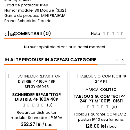
Grad de protectie: IP40
Numar module: 36 Module (3x12)
Gama de produse: MINI PRAGMA
Brand: Schneider Electric
COMENTARII (0)
Nota
Nu sunt opinii ale clientilor in acest moment.
16 ALTE PRODUSE IN ACEEASI CATEGORIE:
<
>
MARCA:
COMTEC
SCHNEIDER REPARTITOR
TABLOU SIG. COMTEC IP40
DISTRIB. 4P 160A 48P
24P PT MF0015-01611
SELGY416048
(0)
(0)
Repartitor distribuitor
Tablou sigurante COMTEC 24
modular Schneider 4P 160A
posturi IP40 usa fumurie.
48x, pentru tablouri electrice
352,27 lei
/ buc
Montaj aplicat.
126,00 lei
/ buc