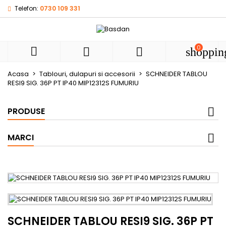
Telefon:
0730 109 331
My wishlists
((title))
Autentificare
Ai nevoie sa fii autentificat pentru a salva produsele in list
0
((label))



shoppin
de dorinte.
add_circle
Create new l
Acasa
Tablouri, dulapuri si accesorii
SCHNEIDER TABLOU
RESI9 SIG. 36P PT IP40 MIP12312S FUMURIU
((cancelText))
((loginText))
((cancelText))
((createText))
PRODUSE
MARCI
SCHNEIDER TABLOU RESI9 SIG. 36P PT